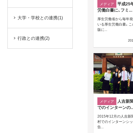
平成25
メディア
労働白書に、フミ...
大学・学校との連携
(1)
厚生労働省から毎年発
いる厚生労働白書。こ
版に...
行政との連携
(2)
20
人吉新
メディア
でのインターンの..
2015年12月の人吉新
村でのインターンシッ
告...