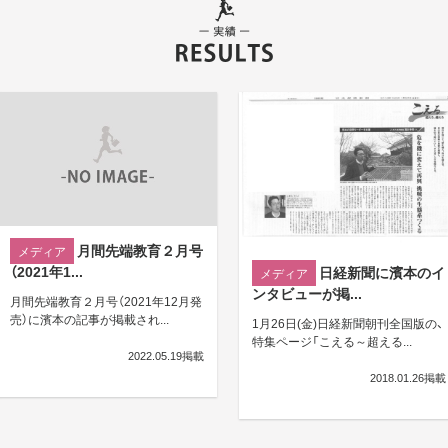
月間先端教育２月号
メディア
（2021年1...
日経新聞に濱本のイ
メディア
ンタビューが掲...
月間先端教育２月号（2021年12月発
売）に濱本の記事が掲載され...
1月26日(金)日経新聞朝刊全国版の、
特集ページ「こえる～超える...
2022.05.19掲載
2018.01.26掲載