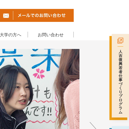
・大学の方へ
お問い合わせ
人
吉
復
興
若
者
仕
事
づ
く
り
プ
ロ
グ
ラ
ム