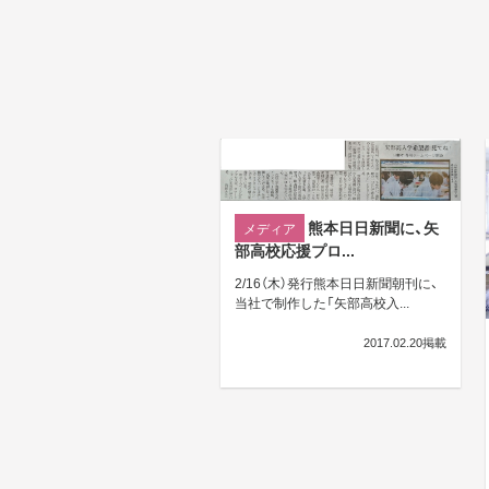
熊本日日新聞に、矢
メディア
部高校応援プロ...
2/16（木）発行熊本日日新聞朝刊に、
当社で制作した「矢部高校入...
2017.02.20掲載