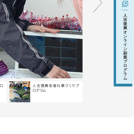
人吉
人
吉
じ、
復
興
オ
を失
ン
ラ
とと
イ
ン
副
業
プ
ロ
グ
ラ
ム